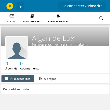
Se connecter / s'inscrire
ACCUEIL
ANNUAIRE PRO
ESPACES DÉPART.
Algan de Lux
Gravure sur verre par sablage
0
0
Abonnés
Abonnements
Fil d'actualités
À propos
Ce profil est vide.