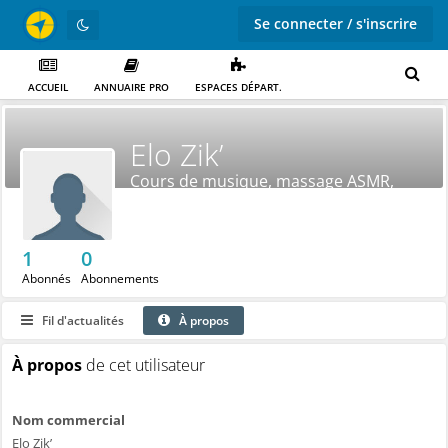
Se connecter / s'inscrire
ACCUEIL
ANNUAIRE PRO
ESPACES DÉPART.
Elo Zik’
Cours de musique, massage ASMR,
musicothérapie
1
0
Abonnés
Abonnements
Fil d'actualités
À propos
À propos
de cet utilisateur
Nom commercial
Elo Zik’