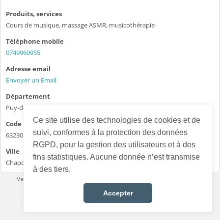
Produits, services
Cours de musique, massage ASMR, musicothérapie
Téléphone mobile
0749960955
Adresse email
Envoyer un Email
Département
Puy-de-Dôme - 63
Ce site utilise des technologies de cookies et de
Code postal
suivi, conformes à la protection des données
63230
RGPD, pour la gestion des utilisateurs et à des
Ville
fins statistiques. Aucune donnée n’est transmise
Chapdes beaufort
à des tiers.
Mentions légales
·
Conditions d’utilisation
·
Données personnelles
·
Contact
Français
Accepter
Choisir la langue :