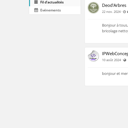
Fil d'actualités
Deod'Arbres
Evénements
D
·
22 nov. 2024
Bonjour à tous,
bricolage nett
IPWebConce
V
·
10 août 2024
bonjour et merc