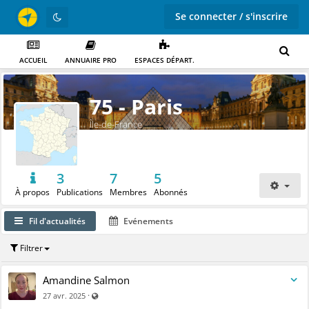
Se connecter / s'inscrire
ACCUEIL
ANNUAIRE PRO
ESPACES DÉPART.
75 - Paris
Île-de-France
3
7
5
À propos
Publications
Membres
Abonnés
Fil d'actualités
Evénements
Filtrer
Amandine Salmon
Visible par tout le monde (y compris par les personnes no
·
27 avr. 2025