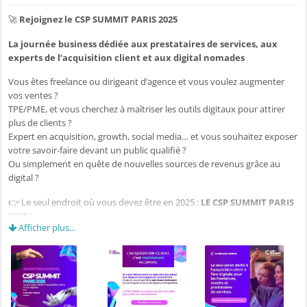
🚀
Rejoignez le CSP SUMMIT PARIS 2025
La journée business dédiée aux prestataires de services, aux
experts de l’acquisition client et aux digital nomades
Vous êtes freelance ou dirigeant d’agence et vous voulez augmenter
vos ventes ?
TPE/PME, et vous cherchez à maîtriser les outils digitaux pour attirer
plus de clients ?
Expert en acquisition, growth, social media… et vous souhaitez exposer
votre savoir-faire devant un public qualifié ?
Ou simplement en quête de nouvelles sources de revenus grâce au
digital ?
👉 Le seul endroit où vous devez être en 2025 :
LE CSP SUMMIT PARIS
2025
!
Afficher plus...
📅 Une journée. 🎯 Un thème. 🤝 Des connexions puissantes.
💡 Un seul objectif :
booster votre stratégie d'acquisition client et
d'augmentation de revenus sur internet.
Le
CSP SUMMIT 2025
répond à un vrai besoin :
comment performer
commercialement et financièrement dans un monde digitalisé
,