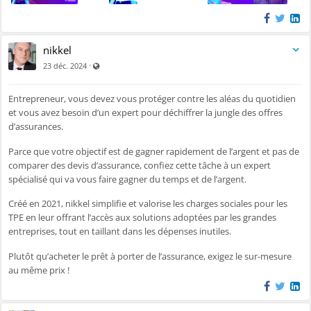
que l’on soit une entreprise ou un individu en quête de résultats ?\
Une journée immersive avec les meilleurs experts de l’acquisition client
nikkel
et de la génération de revenus sur internet.
Visible par tout le monde (y compris par les personnes no
·
23 déc. 2024
Dans un monde où les canaux digitaux redéfinissent les règles du jeu,
générer des revenus grâce au digital est devenu un art à
Entrepreneur, vous devez vous protéger contre les aléas du quotidien
maîtriser
. Le CSP SUMMIT vous propose une journée unique pour
et vous avez besoin d’un expert pour déchiffrer la jungle des offres
prendre de l’avance, vous inspirer, créer des connexions puissantes et
d’assurances.
faire décoller votre business.
Parce que votre objectif est de gagner rapidement de l’argent et pas de
Bienvenue dans
le seul salon qui connecte les entreprises, les
comparer des devis d’assurance, confiez cette tâche à un expert
freelances et les particuliers aux experts de l’acquisition client
spécialisé qui va vous faire gagner du temps et de l’argent.
et de la génération de revenus en ligne.
\
Créé en 2021, nikkel simplifie et valorise les charges sociales pour les
Un événement signé
Kovalys Connect
, votre accélérateur d’affaires
TPE en leur offrant l’accès aux solutions adoptées par les grandes
international, présent aux côtés des dirigeants ambitieux depuis plus
entreprises, tout en taillant dans les dépenses inutiles.
de 15 ans.
Plutôt qu’acheter le prêt à porter de l’assurance, exigez le sur-mesure
📍
Pourquoi venir ?
au même prix !
Le CSP SUMMIT, c’est…