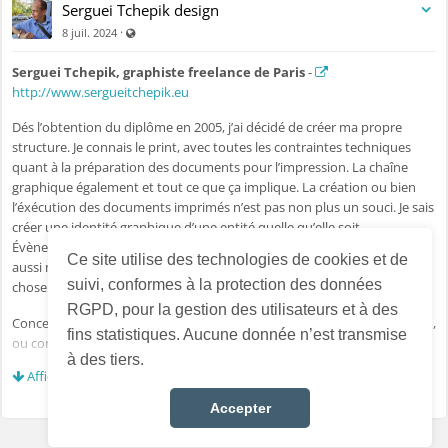
🎙️ Des talks inspirants par des experts du digital, de la vente et de
Serguei Tchepik design
l’investissement
Visible par tout le monde (y compris par les personnes non 
·
8 juil. 2024
🧠 Des ateliers pour structurer votre prospection, votre offre, vos
tunnels de vente
Serguei Tchepik, graphiste freelance de Paris
-
http://www.sergueitchepik.eu
🤝 Du networking ciblé avec d’autres prestataires, clients et
partenaires
Dés l’obtention du diplôme en 2005, j’ai décidé de créer ma propre
💡 Un boost stratégique pour votre acquisition client et la
structure. Je connais le print, avec toutes les contraintes techniques
génération de revenus
quant à la préparation des documents pour l’impression. La chaîne
graphique également et tout ce que ça implique. La création ou bien
📍
Pour qui ?
l’éxécution des documents imprimés n’est pas non plus un souci. Je sais
créer une identité graphique d’une entité quelle qu’elle soit.
- Dirigeants TPE/PME (BTP, cabinets, prestataires de services…)
Évènement, entreprise, artiste, personne, chose, ou produit. Je sais
Ce site utilise des technologies de cookies et de
aussi m’adapter à la charte graphique existante pour faire quelque
- Freelances (consultants, coachs, thérapeutes, experts SEO,
suivi, conformes à la protection des données
chose de nouveau, mais identifiable par la cible déjà en place.
copywriters, community managers, OBM, assistants virtuels, etc.)
RGPD, pour la gestion des utilisateurs et à des
Agences (marketing digital, sales, branding…)
Concernant le Web, je suis capable de monter un site vitrine, marchand,
fins statistiques. Aucune donnée n’est transmise
ou communautaire de A à Z. Le tout selon les standards techniques du
- Commerciaux indépendants (closeurs, apporteurs d’affaires,
à des tiers.
moment. Je suis à l’écoute des nouvelles technologies disponibles. Que
commerciaux, setters…)
Afficher plus...
ce soit pour faciliter ou pour optimiser le processus de la création des
- Startups SaaS autour de la lead gen ou du CRM
outils de communication Web.
Accepter
- Grands comptes à la recherche de prestataires agiles
La 3D, l’animation et la vidéo font aussi partie intégrante de mes