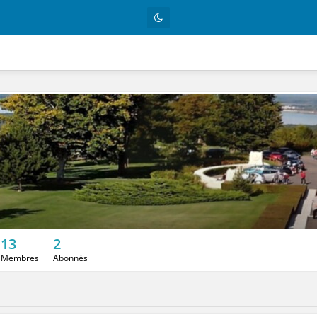
13
2
Membres
Abonnés