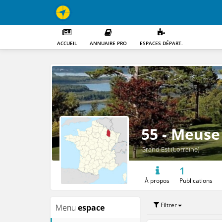
ACCUEIL
ANNUAIRE PRO
ESPACES DÉPART.
55 - Meuse
Grand Est (Lorraine)
1
À propos
Publications
Filtrer
Menu
espace