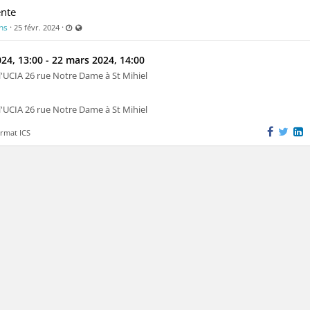
ente
Dernière mise à jour: 25 févr. 2024 - 10:06
Visible par tout le monde (y compris par les personnes non enr
ons
·
·
25 févr. 2024
24, 13:00 - 22 mars 2024, 14:00
l'UCIA 26 rue Notre Dame à St Mihiel
l'UCIA 26 rue Notre Dame à St Mihiel
ormat ICS