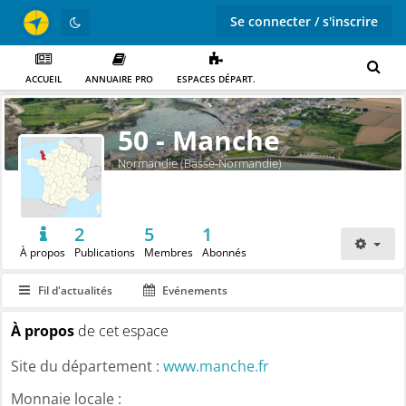
Se connecter / s'inscrire
ACCUEIL
ANNUAIRE PRO
ESPACES DÉPART.
50 - Manche
Normandie (Basse-Normandie)
2
5
1
À propos
Publications
Membres
Abonnés
Fil d'actualités
Evénements
À propos
de cet espace
Site du département :
www.manche.fr
Monnaie locale :