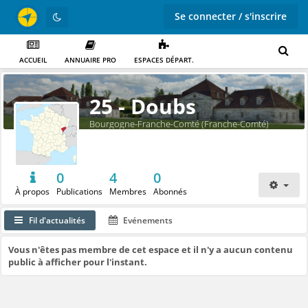
Se connecter / s'inscrire
ACCUEIL
ANNUAIRE PRO
ESPACES DÉPART.
25 - Doubs
Bourgogne-Franche-Comté (Franche-Comté)
0
4
0
À propos
Publications
Membres
Abonnés
Fil d'actualités
Evénements
Vous n'êtes pas membre de cet espace et il n'y a aucun contenu
public à afficher pour l'instant.