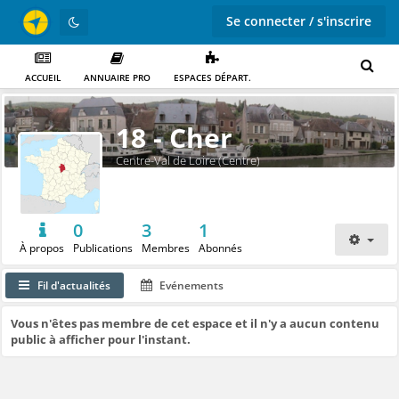
Se connecter / s'inscrire
ACCUEIL
ANNUAIRE PRO
ESPACES DÉPART.
18 - Cher
Centre-Val de Loire (Centre)
0
3
1
À propos
Publications
Membres
Abonnés
Fil d'actualités
Evénements
Vous n'êtes pas membre de cet espace et il n'y a aucun contenu
public à afficher pour l'instant.