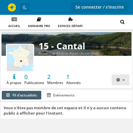
Se connecter / s'inscrire
ACCUEIL
ANNUAIRE PRO
ESPACES DÉPART.
15 - Cantal
Auvergne-Rhône-Alpes (Auvergne)
0
2
1
À propos
Publications
Membres
Abonnés
Fil d'actualités
Evénements
Vous n'êtes pas membre de cet espace et il n'y a aucun contenu
public à afficher pour l'instant.