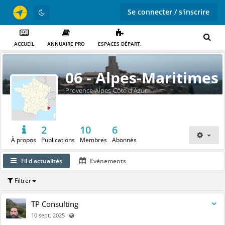
Se connecter / s'inscrire
ACCUEIL
ANNUAIRE PRO
ESPACES DÉPART.
06 - Alpes-Maritimes
Provence-Alpes-Côte d'Azur
2
10
6
À propos
Publications
Membres
Abonnés
Fil d'actualités
Evénements
Filtrer
TP Consulting
Visible par tout le monde (y compris par les personnes n
·
10 sept. 2025