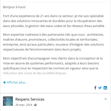
Bonjour à tous!
Fort d’une expérience de 21 ans dans ce secteur, je me suis spécialisé
dans des solutions innovantes et durables pour la récupération des
eaux pluviales, la gestion des eaux usées et les réseaux d’eau potable.
Mon expertise s’adresse à des partenaires tels que vous : architectes,
maîtres d’œuvre, promoteurs, collectivités locales et territoriales,
entreprise, ainsi qu’aux particuliers, soucieux d’intégrer des solutions
respectueuses de l’environnement dans leurs projets.
Mon objectif est d’accompagner mes clients dans la conception et la
mise en œuvre de systèmes performants, adaptés à leurs besoins
spécifiques tout en respectant les normes en vigueur ainsi que la
réduction des couts et des problématiques.
Voici un aperçu des services que je propose :
Afficher plus...
·
Récupération des eaux pluviales
: dimensionnement et étude
de faisabilité, création des dossiers de prise en charge, fourniture et
Respens Services
négociation des systèmes adaptés aux projets, suivi des édifices et
Visible par tout le monde (y compris par les personnes n
·
28 sept. 2024
leurs réalisations, dossier final de l’installation (fiche technique,
réception de mise en service, fiche de maintenance, procès-verbal et